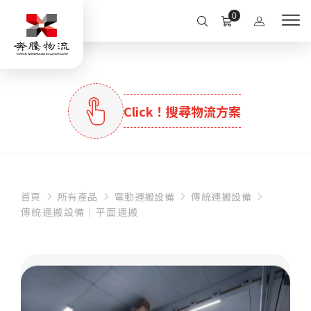
0
人力優化
(複選)
解決缺工
(30)
減輕疲勞
(30)
Click！搜尋物流方案
增加產能
(17)
作業安全
(42)
空間利用
(複選)
儲位不足
(21)
坪效提升
(7)
彈性擴充
(14)
設備場域整合
(54)
首頁
所有產品
電動運搬設備
傳統運搬設備
快速搜尋
傳統運搬設備｜平面運搬
效率提升
(複選)
加速出貨
(32)
精準分揀
(15)
跨樓搬運
(8)
即時庫存
(7)
BEST
其他
(複選)