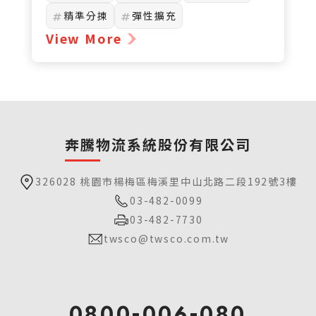
高機動性與精準操控特性，是現代倉
精準分揀
彈性擴充
儲物流提升空間利用率與作業效率的
View More
重要設備。
奔騰物流系統股份有限公司
326028 桃園市楊梅區梅溪里中山北路二段192號3樓
03-482-0099
03-482-7730
twsco@twsco.com.tw
0800-006-080